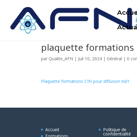
Accue
Actua
plaquette formations
par
Qualite_AFN
|
Juil 10, 2024
|
Général
|
0 co
Plaquette formations CIN pour diffusion ind1
Accueil
Politique de
confidentialité
Formations