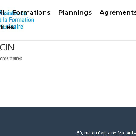
il
Formations
Plannings
Agrément
lités
 CIN
mmentaires
50, rue du Capitaine Mailla