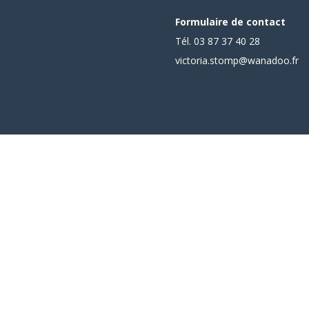
Formulaire de contact
Tél. 03 87 37 40 28
victoria.stomp@wanadoo.fr